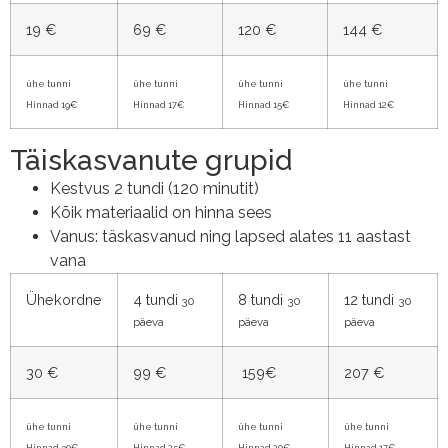
19 €
69 €
120 €
144 €
ühe tunni
ühe tunni
ühe tunni
ühe tunni
Hinnad 19€
Hinnad 17€
Hinnad 15€
Hinnad 12€
Täiskasvanute grupid
Kestvus 2 tundi (120 minutit)
Kõik materiaalid on hinna sees
Vanus: täskasvanud ning lapsed alates 11 aastast
vana
Ühekordne
4 tundi
8 tundi
12 tundi
30
30
30
päeva
päeva
päeva
30 €
99 €
159€
207 €
ühe tunni
ühe tunni
ühe tunni
ühe tunni
Hinnad 30€
Hinnad 25€
Hinnad 20€
Hinnad 17€