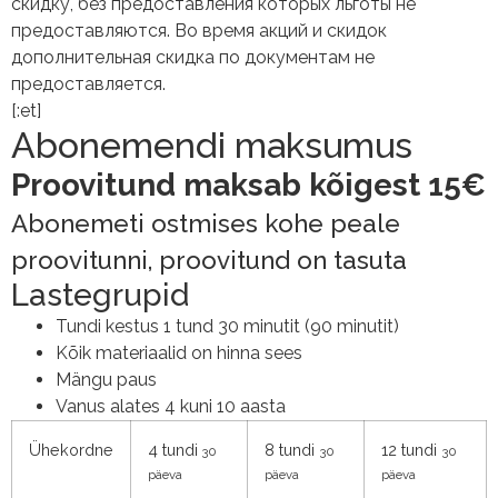
скидку, без предоставления которых льготы не
предоставляются. Во время акций и скидок
дополнительная скидка по документам не
предоставляется.
[:et]
Abonemendi maksumus
Proovitund maksab kõigest 15€
Abonemeti ostmises kohe peale
proovitunni, proovitund on tasuta
Lastegrupid
Tundi kestus 1 tund 30 minutit (90 minutit)
Kõik materiaalid on hinna sees
Mängu paus
Vanus alates 4 kuni 10 aasta
Ühekordne
4 tundi
8 tundi
12 tundi
30
30
30
päeva
päeva
päeva