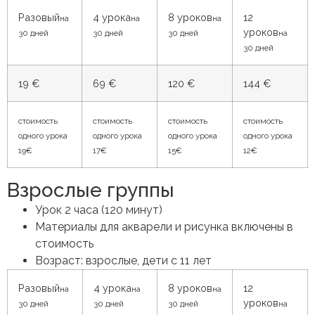
Разовый
4 урока
8 уроков
12
на
на
на
уроков
30 дней
30 дней
30 дней
на
30 дней
19 €
69 €
120 €
144 €
стоимость
стоимость
стоимость
стоимость
одного урока
одного урока
одного урока
одного урока
19€
17€
15€
12€
Взрослые группы
Урок 2 часа (120 минут)
Материалы для акварели и рисунка включены в
стоимость
Возраст: взрослые, дети с 11 лет
Разовый
4 урока
8 уроков
12
на
на
на
уроков
30 дней
30 дней
30 дней
на