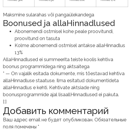
Maksmine sularahas või pangaülekandega
Boonused ja allaHinnadlused
Abonemendi ostmisel kohe peale proovitundi,
proovitund on tasuta
Kolme abonemendi ostmisel antakse allaHinnadlus
13%
AllaHinnadlused ei summeerita teiste koolis kehtiva
boonus programmidega ning aktsaitega
* — On vajalik esitada dokumente, mis tõestavad kehtiva
allaHinnadluse staatuse. Ilma esitatud dokumentideta
allaHinnadlus e kehti. Kehtivate aktsiade ning
boonusprogrammide ajal lisaallHinnadlused ei pakuta.
[:]
Добавить комментарий
Ваш адрес email не будет опубликован.
Обязательные
поля помечены
*