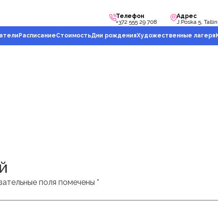
Телефон
Адрес
+372 555 29 708
J.Poska 5, Talli
атели
Расписание
Стоимость
Дни рождения
Художественные лагеря
й
зательные поля помечены
*