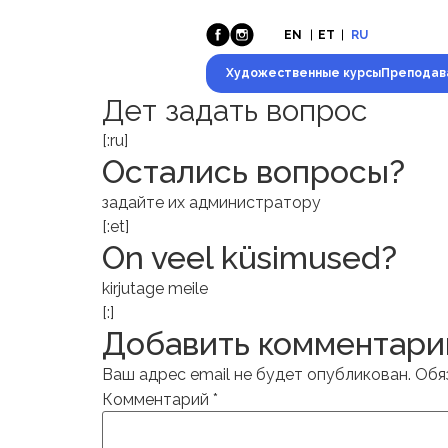
EN
ET
RU
Художественные курсы
Преподав
Дет задать вопрос
[:ru]
Остались
вопросы?
задайте иx администратору
[:et]
On veel küsimused?
kirjutage meile
[:]
Добавить комментари
Ваш адрес email не будет опубликован.
Обя
Комментарий
*