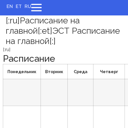
EN
ET
RU
[:ru]Расписание на
главной[:et]ЭСТ Расписание
на главной[:]
[:ru]
Расписание
Понедельник
Вторник
Среда
Четверг