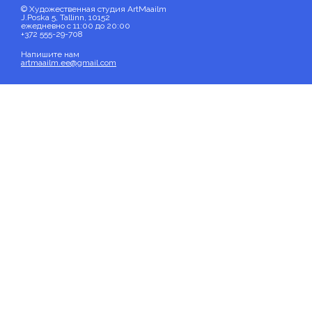
© Художественная студия ArtMaailm
J.Poska 5, Tallinn, 10152
ежедневно с 11:00 до 20:00
+372 555-29-708
Напишите нам
artmaailm.ee@gmail.com