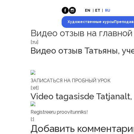
EN
ET
RU
Художественные курсы
Преподав
Видео отзыв на главной
[:ru]
Видео отзыв Татьяны, у
ЗАПИСАТЬСЯ НА ПРОБНЫЙ УРОК
[:et]
Video tagasisde Tatjanalt,
Registreeru proovitunniks!
[:]
Добавить комментари