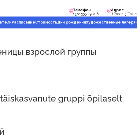
Телефон
Адрес
+372 555 29 708
J.Poska 5, Talli
атели
Расписание
Стоимость
Дни рождения
Художественные лагеря
ченицы взрослой группы
 täiskasvanute gruppi õpilaselt
й